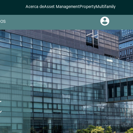
Acerca de
Asset Management
Property
Multifamily
OS